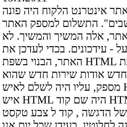
אתר אינטרנט הלקוח היה פונה
שבים". התשלום למספק האתר
אתר, אלה המשיך והמשיך. לא
ל - עידכונים. בכדי לעדכן את
האתר, הבנוי בשפת HTML כמובן - צריך לדעת HTML. למשל,
חדש אודות שירות חדש שהוא
מספק, עליו היה לשלם לאיש HTML שיבנה לו את הדף הזה. או
איש HTML היה שם קוד HTML של כותרת עמוד, קוד של
 של הדגשה , קוד ל צבע טקסט
ה לחלוטין. בעידן שכל יום אנו