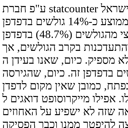
ע"פ חברת statcounter בשנה האחרונה משתמשים בישראל
בממוצע כ-14% גולשים בדפדפן IE6 (אינטרנט אקספלורר 6).
בשנת 2003 גלשו בישראל כמעט חצי מהגולשים (48.7%) בדפדפן
התעדכנות בקרב הגולשים, אך
מספיק. כיום, שאנו בעידן ה-HTML5 וה- CSS 3, אין מקום
ם בדפדפן זה. כיום, שהגירסה
תח, כמובן שאין מקום לדפדן
 אפילו מייקרוסופט דואגים ל
אה שזה לא ישפיע על האחוזים
ה להיפטר ממנו וכבר הפסיקה