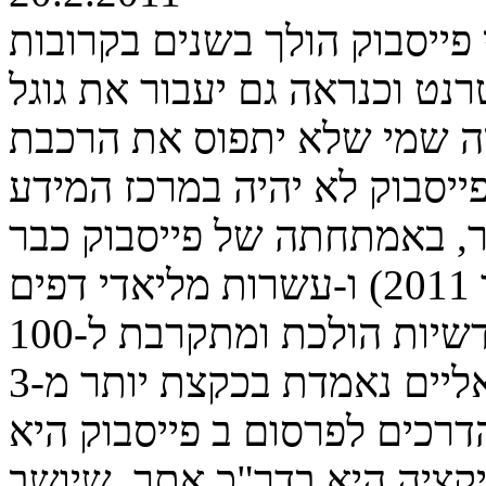
פייסבוק הולך בשנים בקרובות
רנט וכנראה גם יעבור את גוגל
מה שמי שלא יתפוס את הרכבת
ייסבוק לא יהיה במרכז המידע
ר, באמתחתה של פייסבוק כבר
למעלה מ-600 פרופילים (נכון לינואר 2011) ו-עשרות מליאדי דפים
נצפים בחודש (כמות הצפיות החודשיות הולכת ומתקרבת ל-100
מליארד). כמות הפרופילים הישראליים נאמדת בכקצת יותר מ-3
הדרכים לפרסום ב פייסבוק היא
קציה היא בדר"כ אתר ,שיושב