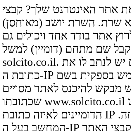
את אתר האינטרנט שלך? קבצי
שרת. השרת יושב (מאוחסן)
וץ אתר בודד אחד ויכולים גם
קבל שם מתחם (דומיין) למשל
solcito.co.il. כאשר רוכשים את שם המתחם יש לנתב לו את
כתובת ה-IP של השרת. כך שגולש שמשתמש בספקית בשם X
ש מבקש להיכנס לאתר מסויים
שכתובתו www.solcito.co.il ספקית האינטרנט X בודקת ברשם
הדומיינים לאיזה כתובת IP של מחשב מנותב שם מתחם זה.
המחשב בעל ה-IP הנ"ל מחפש אצלו היכן ממוקמים קבצי האתר