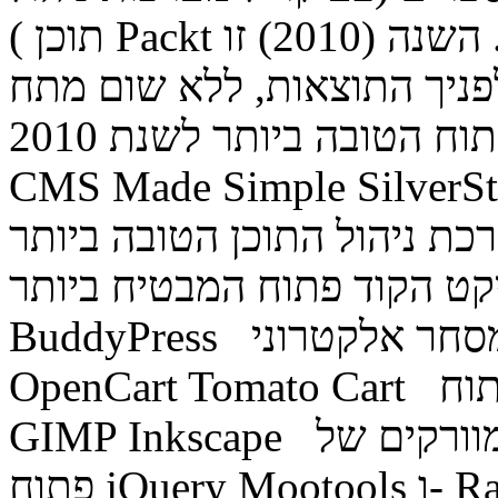
תוכן ) Packt תחרות בתחום הקוד הפתוח. השנה (2010) זו
ה והרי לפניך התוצאות, ללא שום מתח
והקדמה: מערכת ניהול תוכן בקוד פתוח הטובה ביותר לשנת 2010
CMS Made Simple S היכל התהילה -
 ניהול התוכן הטובה ביותר WordPress Drupal Joomla
 הקוד פתוח המבטיח ביותר Pimcore TomatoCMS
BuddyPress מערכת קוד פתוח למסחר אלקטרוני PrestaShop
OpenCart Tomato Cart תוכנות גרפיקה בקוד פתוח Blender
GIMP Inkscape ספריות/פריימוורקים של javascripts בקוד
פתוח jQuery Mootools ו- Raphaël (שתי ספריות חולקות את